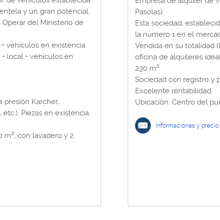
er de vehículos establecida
Empresa de alquiler de v
entela y un gran potencial.
Pasolas).
 Operar del Ministerio de
Esta sociedad, estableci
la número 1 en el merca
+ vehículos en existencia
Vendida en su totalidad 
 local + vehículos en
oficina de alquileres id
230 m².
Sociedad con registro y p
Excelente rentabilidad.
 presión Karcher,
Ubicación: Centro del pu
 etc.). Piezas en existencia.
Informaciones y precio 
0 m², con lavadero y 2