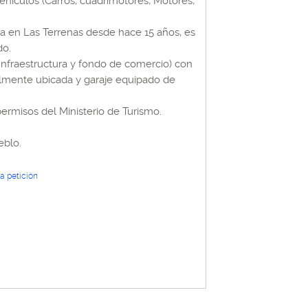
ehículos (Carros, cuadrimotores, Motores,
da en Las Terrenas desde hace 15 años, es
do.
(Infraestructura y fondo de comercio) con
ealmente ubicada y garaje equipado de
ermisos del Ministerio de Turismo.
eblo.
a petición